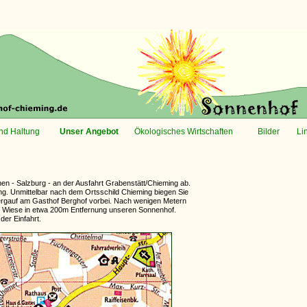
und Haltung
Unser Angebot
Ökologisches Wirtschaften
Bilder
Li
en - Salzburg - an der Ausfahrt Grabenstätt/Chieming ab.
ng. Unmittelbar nach dem Ortsschild Chieming biegen Sie
ergauf am Gasthof Berghof vorbei. Nach wenigen Metern
ne Wiese in etwa 200m Entfernung unseren Sonnenhof.
der Einfahrt.