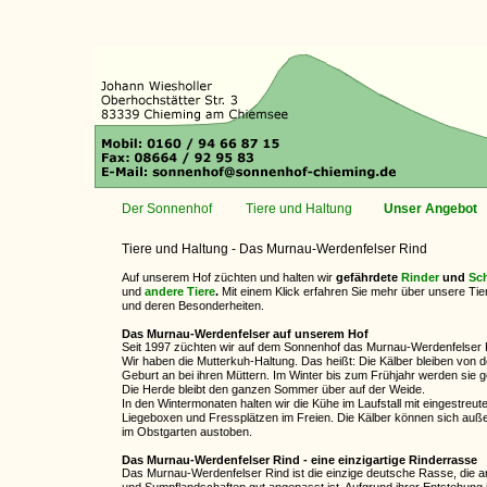
Der Sonnenhof
Tiere und Haltung
Unser Angebot
Tiere und Haltung - Das Murnau-Werdenfelser Rind
Auf unserem Hof züchten und halten wir
gefährdete
Rinder
und
Sc
und
andere Tiere
.
Mit einem Klick erfahren Sie mehr über unsere Tie
und deren Besonderheiten.
Das Murnau-Werdenfelser auf unserem Hof
Seit 1997 züchten wir auf dem Sonnenhof das Murnau-Werdenfelser 
Wir haben die Mutterkuh-Haltung. Das heißt: Die Kälber bleiben von d
Geburt an bei ihren Müttern. Im Winter bis zum Frühjahr werden sie 
Die Herde bleibt den ganzen Sommer über auf der Weide.
In den Wintermonaten halten wir die Kühe im Laufstall mit eingestreut
Liegeboxen und Fressplätzen im Freien. Die Kälber können sich au
im Obstgarten austoben.
Das Murnau-Werdenfelser Rind - eine einzigartige Rinderrasse
Das Murnau-Werdenfelser Rind ist die einzige deutsche Rasse, die 