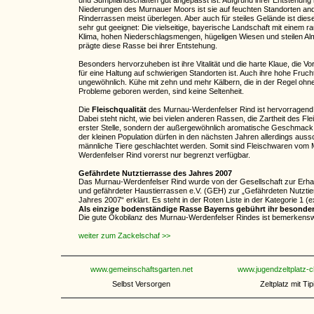
und Sumpflandschaften gut angepasst ist. Aufgrund ihrer Entstehung 
Niederungen des Murnauer Moors ist sie auf feuchten Standorten an
Rinderrassen meist überlegen. Aber auch für steiles Gelände ist die
sehr gut geeignet: Die vielseitige, bayerische Landschaft mit einem r
Klima, hohen Niederschlagsmengen, hügeligen Wiesen und steilen A
prägte diese Rasse bei ihrer Entstehung.
Besonders hervorzuheben ist ihre Vitalität und die harte Klaue, die V
für eine Haltung auf schwierigen Standorten ist. Auch ihre hohe Frucht
ungewöhnlich. Kühe mit zehn und mehr Kälbern, die in der Regel ohn
Probleme geboren werden, sind keine Seltenheit.
Die
Fleischqualität
des Murnau-Werdenfelser Rind ist hervorragend
Dabei steht nicht, wie bei vielen anderen Rassen, die Zartheit des Fl
erster Stelle, sondern der außergewöhnlich aromatische Geschmack
der kleinen Population dürfen in den nächsten Jahren allerdings aussc
männliche Tiere geschlachtet werden. Somit sind Fleischwaren vom
Werdenfelser Rind vorerst nur begrenzt verfügbar.
Gefährdete Nutztierrasse des Jahres 2007
Das Murnau-Werdenfelser Rind wurde von der Gesellschaft zur Erhal
und gefährdeter Haustierrassen e.V. (GEH) zur „Gefährdeten Nutzti
Jahres 2007“ erklärt. Es steht in der Roten Liste in der Kategorie 1 (
Als einzige bodenständige Rasse Bayerns gebührt ihr besonde
Die gute Ökobilanz des Murnau-Werdenfelser Rindes ist bemerkensw
weiter zum Zackelschaf >>
www.gemeinschaftsgarten.net
www.jugendzeltplatz-c
Selbst Versorgen
Zeltplatz mit Tip